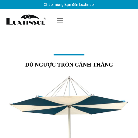
Skip
Chào mừng Bạn đến Luxtinsol
to
content
DÙ NGƯỢC TRÒN CÁNH THẲNG