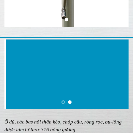
Ổ dù, các bas nối thân kèo, chóp cầu, ròng rọc, bu-lông
được làm từ Inox 316 bóng gương.