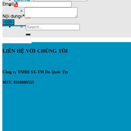
Email:
*
Nội dung:
*
GỬI
LIÊN HỆ VỚI CHÚNG TÔI
Công ty TNHH SX-TM Dù Quốc Tín
MST: 0310880555