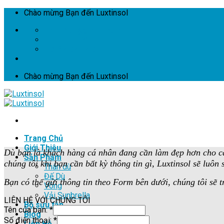
Skip
Chào mừng Bạn đến Luxtinsol
to
luxtinsol@gmail.com
content
08:00 - 17:30
0902.49.47.49
Chào mừng Bạn đến Luxtinsol
Trang Chủ
Giới Thiệu
Dù bạn là khách hàng cá nhân đang cần làm đẹp hơn cho că
Sản Phẩm
chúng tôi khi bạn cần bất kỳ thông tin gì, Luxtinsol sẽ luô
Thân dù
Đế Dù
Bạn có thể gửi thông tin theo Form bên dưới, chúng tôi sẽ t
Võng
Vải Sunbrella
LIÊN HỆ VỚI CHÚNG TÔI
Bộ sưu tập
Tên của bạn:
*
Blog
Số điện thoại:
*
Liên Hệ