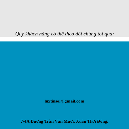
Quý khách hàng có thể theo dõi chúng tôi qua:
luxtinsol@gmail.com
7/4A Đường Trần Văn Mười, Xuân Thới Đông,