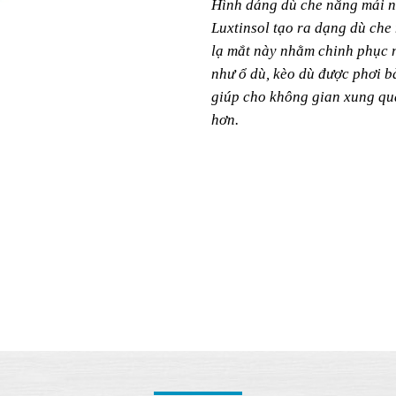
Hình dáng dù che nắng mái ng
Luxtinsol tạo ra dạng dù ch
lạ mắt này nhằm chinh phục n
như ổ dù, kèo dù được phơi bà
giúp cho không gian xung qu
hơn.