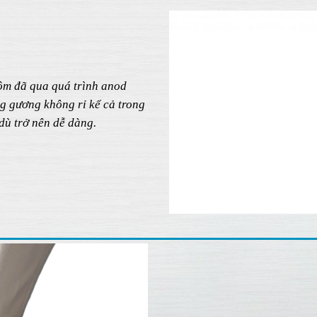
ôm đã qua quá trình anod
g gương không rỉ kể cả trong
dù trở nên dễ dàng.