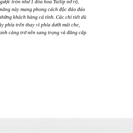
ược tròn như 1 đóa hoa Tuilip nở rộ,
e nắng này mang phong cách độc đáo đáo
hững khách hàng cá tính. Các chi tiết dù
y phía trên thay vì phía dưới mái che,
anh càng trở nên sang trọng và đằng cấp