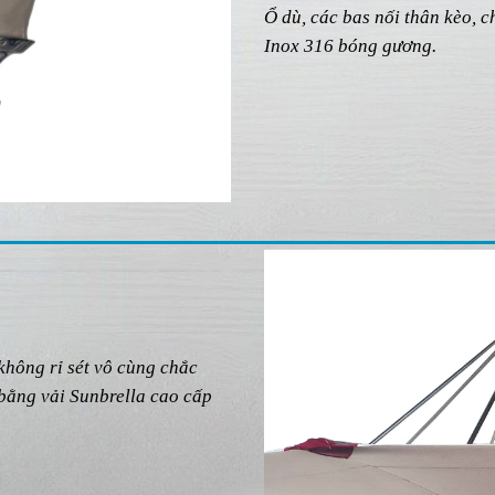
Ổ dù, các bas nối thân kèo, c
Inox 316 bóng gương.
hông rỉ sét vô cùng chắc
bằng vải Sunbrella cao cấp