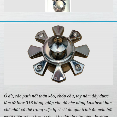
Ổ dù, các path nối thân kèo, chóp cầu, tay nắm đẩy được
làm từ Inox 316 bóng, giúp cho dù che nắng Luxtinsol hạn
chế nhất có thể trong việc bị rỉ sét do qua trình ăn mòn bởi
muối biển, kể cả trong các vị trí đặt dù gần biển. Bu-lông,