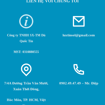
LIÊN HỆ VỚI CHÚNG TÔI
luxtinsol@gmail.com
Công ty TNHH SX-TM Dù
Quốc Tín
MST: 0310880555
7/4A Đường Trần Văn Mười,
0902.49.47.49 – Mr. Điệp
Xuân Thới Đông,
Hóc Môn, TP. HCM, Việt