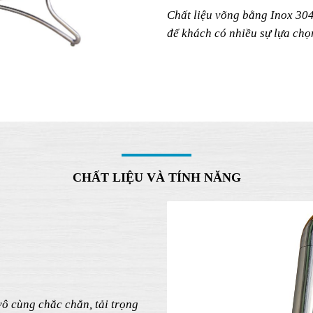
nghiệm tận hưởng thời gian d
nghỉ dưỡng Resort, bãi biễn, 
chí trong nhà,… giúp cho khô
cấp hơn.
Chất liệu võng bằng Inox 30
để khách có nhiều sự lựa chọ