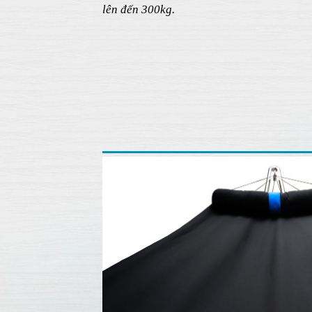
Khung võng được làm bằng Inox 304 nên v
lên đến 300kg.