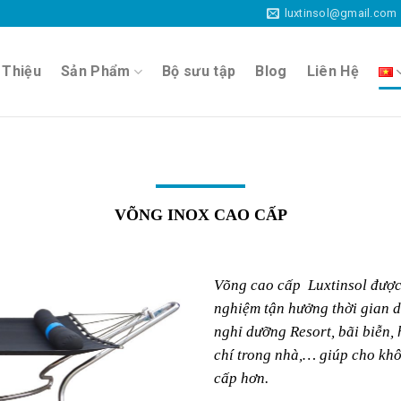
luxtinsol@gmail.com
 Thiệu
Sản Phẩm
Bộ sưu tập
Blog
Liên Hệ
VÕNG INOX CAO CẤP
Võng cao cấp Luxtinsol được