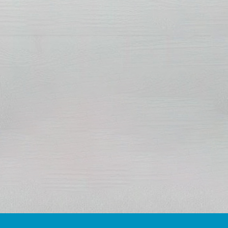
công từ vải Sunbrella cao cấp nhập từ Mỹ.