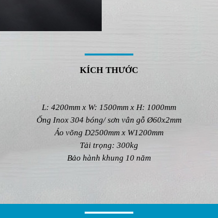
Dây sợi và vải được may gia 
KÍCH THƯỚC