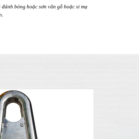
u lịch nghỉ dưỡng của bản thân ở các khu
hồ bơi vô cực, sân vườn biệt thự hoặc thậm
ng gian càng trở nên sang trọng và đẳng
4 đánh bóng hoặc sơn vân gỗ hoặc si mạ
n.