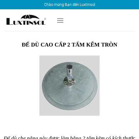
Skip
Chào mừng Bạn đến Luxtinsol
to
content
ĐẾ DÙ CAO CẤP 2 TẤM KẼM TRÒN
Đế dù che nắng này được làm bằng 2 tấm kẽm có kích thước